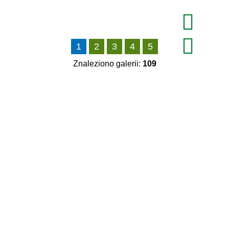
Fraza
1
2
3
4
5
Kategoria
Znaleziono galerii:
109
Publikacja od
—