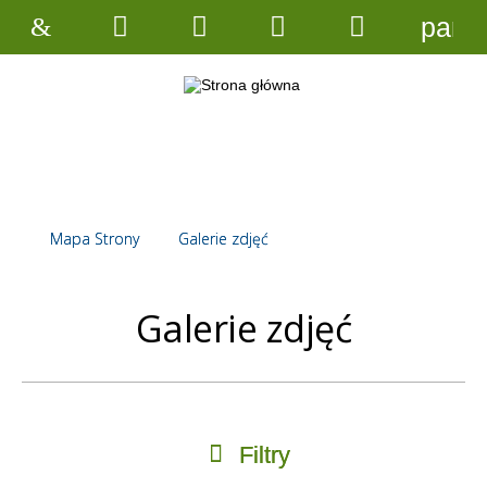
pane
Strona
Wyszukiwarka
Narzędzia
Menu
Menu
główna
główne
szczegółow
Mapa Strony
Galerie zdjęć
Galerie zdjęć
Filtry