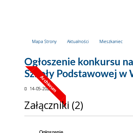
Projekt - Wsparcie kształcenia
ogólnego w Gminie Wąpielsk
Projekt: Z energią po 60-tce w
Gminie Wąpielsk
Mapa Strony
Aktualności
Mieszkaniec
Projekt: Seniorzy pełni życia w
Gminie Wąpielsk
Ogłoszenie konkursu na
Szkoły Podstawowej w 
Archiwum
14-05-2025
Załączniki (2)
Ogłoszenie