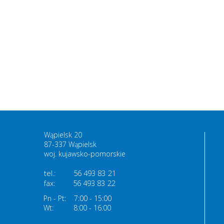
Wąpielsk 20
87-337 Wąpielsk
woj. kujawsko-pomorskie
tel.:
56 493 83 21
fax:
56 493 83
22
Pn - Pt:
7:00 - 15:00
Wt:
8:00 - 16:00