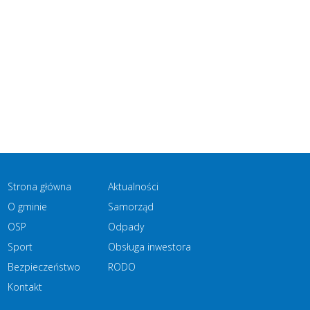
Strona główna
Aktualności
O gminie
Samorząd
OSP
Odpady
Sport
Obsługa inwestora
Bezpieczeństwo
RODO
Kontakt